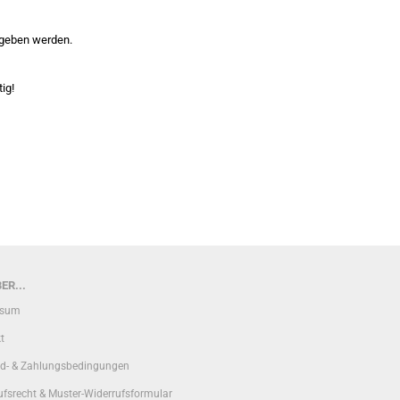
egeben werden.
ig!
ER...
ssum
t
d- & Zahlungsbedingungen
ufsrecht & Muster-Widerrufsformular