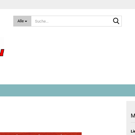
Suche...
Alle
M
Li