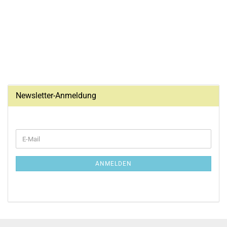
Newsletter-Anmeldung
WEITER
E-
ZUR
Mail
NEWSLETTER-
ANMELDUNG
ANMELDEN